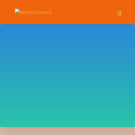
BRANDschmuck
Schmuck - Werkstatt -
Design